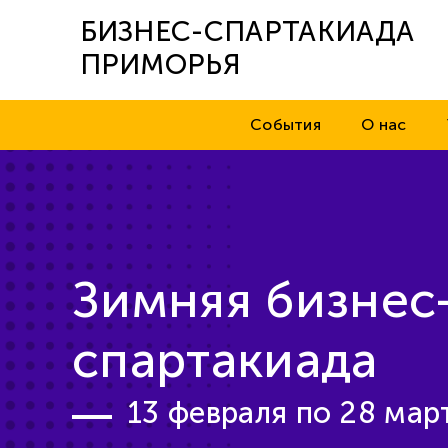
БИЗНЕС-СПАРТАКИАДА
ПРИМОРЬЯ
События
О нас
Зимняя бизнес
спартакиада
13 февраля по 28 март