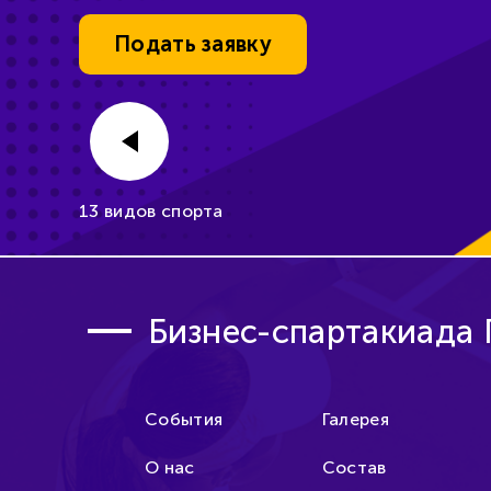
Подать заявку
Уже идет!
13 видов спорта
Бизнес-спартакиада
События
Галерея
О нас
Состав