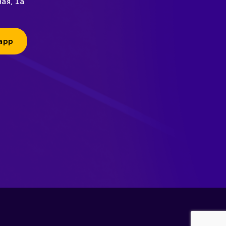
ая, 1а
app