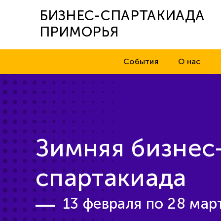
БИЗНЕС-СПАРТАКИАДА
ПРИМОРЬЯ
События
О нас
Зимняя бизнес
спартакиада
13 февраля по 28 март