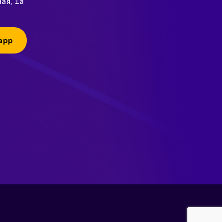
ая, 1а
app