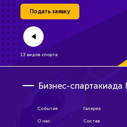
Подать заявку
Уже идет!
13 видов спорта
Бизнес-спартакиада
События
Галерея
О нас
Состав