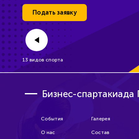
Подать заявку
Уже идет!
13 видов спорта
Бизнес-спартакиада
События
Галерея
О нас
Состав