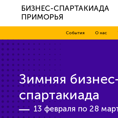
БИЗНЕС-СПАРТАКИАДА
ПРИМОРЬЯ
События
О нас
Зимняя бизнес
спартакиада
13 февраля по 28 март